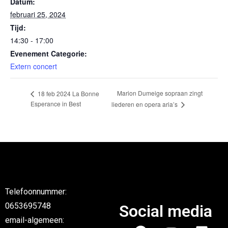
Datum:
februari 25, 2024
Tijd:
14:30 - 17:00
Evenement Categorie:
Extern concert
Marion Dumeige sopraan zingt
18 feb 2024 La Bonne
Esperance in Best
liederen en opera aria’s
Telefoonnummer:
0653695748
Social media
email-algemeen: