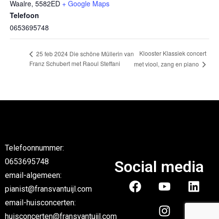
Waalre
,
5582ED
+ Google Maps
Telefoon
0653695748
Klooster Klassiek concert
25 feb 2024 Die schöne Müllerin van
Franz Schubert met Raoul Steffani
met viool, zang en piano
Telefoonnummer:
0653695748
Social media
email-algemeen:
pianist@fransvantuijl.com
email-huisconcerten:
huisconcerten@fransvantuijl.com