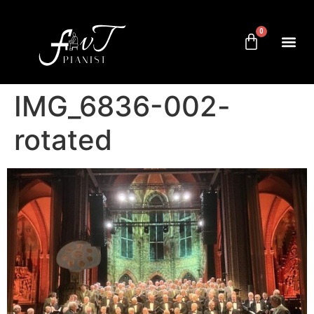
0
IMG_6836-002-
rotated