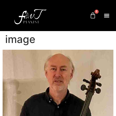
0
image