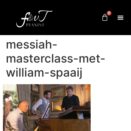
0
messiah-
masterclass-met-
william-spaaij