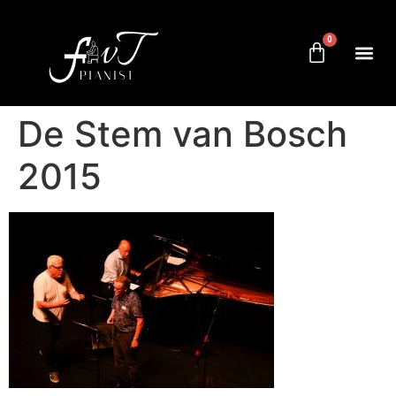
0
De Stem van Bosch
2015