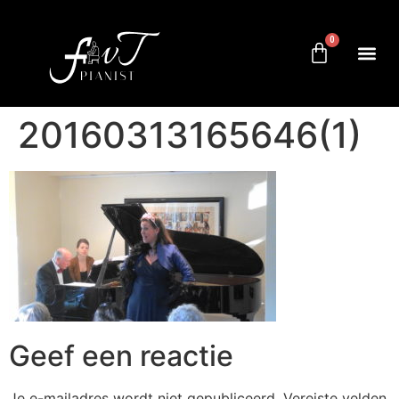
0
20160313165646(1)
Geef een reactie
Je e-mailadres wordt niet gepubliceerd.
Vereiste velden