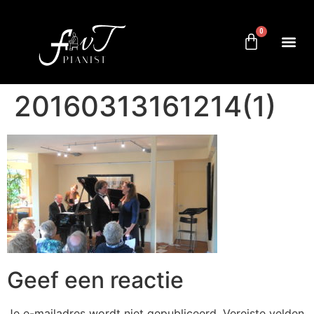
0
20160313161214(1)
Geef een reactie
Je e-mailadres wordt niet gepubliceerd.
Vereiste velden