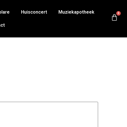
olare
Huisconcert
Muziekapotheek
0
ct