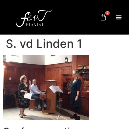
0
S. vd Linden 1