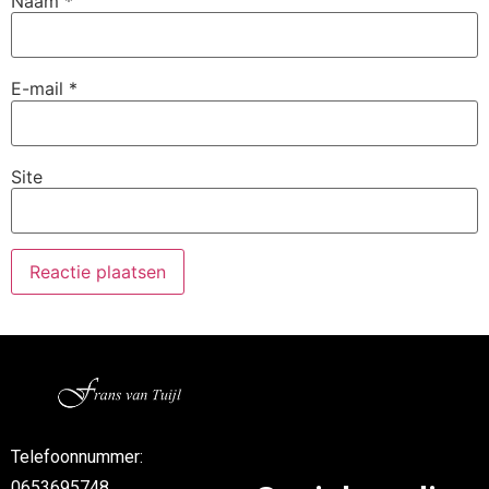
Naam
*
E-mail
*
Site
Telefoonnummer:
0653695748