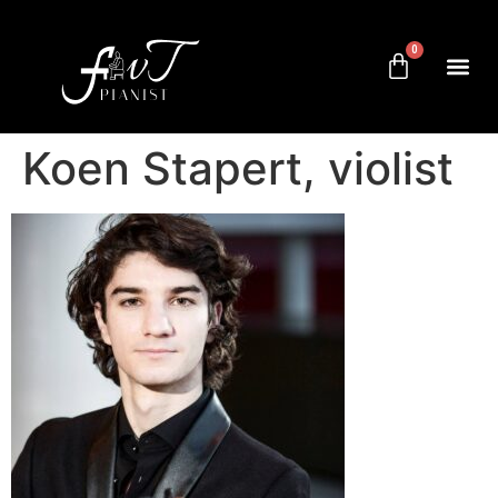
0
Koen Stapert, violist