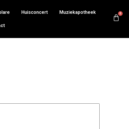
olare
Huisconcert
Muziekapotheek
0
ct