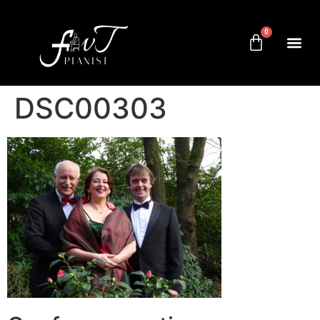
0
DSC00303