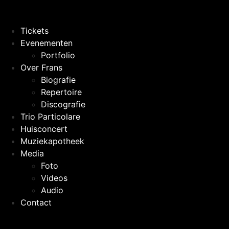
Ga
naar
de
Tickets
inhoud
Evenementen
Portfolio
Over Frans
Biografie
Repertoire
Discografie
Trio Particolare
Huisconcert
Muziekapotheek
Media
Foto
Videos
Audio
Contact