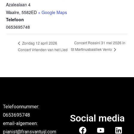
Azalealaan 4
Waalre
,
5582ED
+ Google Maps
Telefoon
0653695748
Concert Rossini 31 mei 2026 in
Zondag 12 april 2026
St Martinusbasiliek Venlo
Concert Vrienden van het Lied
Telefoonnummer:
0653695748
Social media
email-algemeen:
pianist@fransvantuijl.com