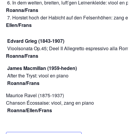
6. In dem weiten, breiten, luft’gen Leinenkleide: viool en 
Roanna/Frans
7. Horstet hoch der Habicht auf den Felsenhöhen: zang en 
Ellen/Frans
Edvard Grieg (1843-1907)
Vioolsonata Op.45; Deel II Allegretto espressivo alla Ro
Roanna/Frans
James Macmillan (1959-heden)
After the Tryst: viool en pia
Roanna/Frans
Maurice Ravel (1875-1937)
Chanson Écossaise: viool, zang en 
Roanna/Ellen/Frans