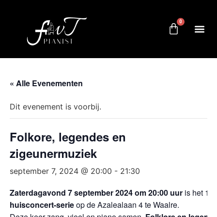
0
« Alle Evenementen
Dit evenement is voorbij.
Folkore, legendes en
zigeunermuziek
september 7, 2024 @ 20:00
-
21:30
Zaterdagavond 7 september 2024 om 20:00 uur
is het 1e
huisconcert-serie
op de Azalealaan 4 te Waalre.
Deze keer zang, viool en piano samen.
Folklore en legend