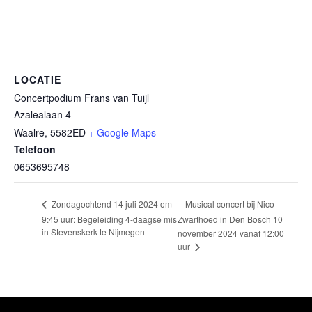
LOCATIE
Concertpodium Frans van Tuijl
Azalealaan 4
Waalre
,
5582ED
+ Google Maps
Telefoon
0653695748
Musical concert bij Nico
Zondagochtend 14 juli 2024 om
9:45 uur: Begeleiding 4-daagse mis
Zwarthoed in Den Bosch 10
in Stevenskerk te Nijmegen
november 2024 vanaf 12:00
uur