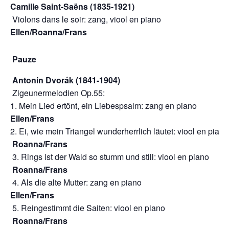
Camille Saint-Saëns (1835-1921)
Violons dans le soir: zang, viool en p
Ellen/Roanna/Frans
Pauze
Antonin Dvorák (1841-1904)
Zigeunermelodien Op.55:
1. Mein Lied ertönt, ein Liebespsalm: zang en 
Ellen/Frans
2. Ei, wie mein Triangel wunderherrlich läutet: viool en p
Roanna/Frans
3.
Rings ist der Wald so stumm und still: viool en p
Roanna/Frans
4.
Als die alte Mutter: zang en pi
Ellen/Frans
5. Reingestimmt die Saiten: viool en p
Roanna/Frans