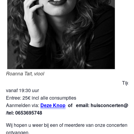
Roanna Tait, viool
Tijd: 
vanaf 19:30 uur
Entree: 25€ incl alle consumpties
Aanmelden via:
Deze Knop
of email: huisconcerten@fra
/tel: 0653695748
Wij hopen u weer bij een of meerdere van onze concerten t
ontvangen.