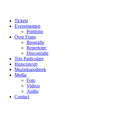
Ga
naar
de
Tickets
inhoud
Evenementen
Portfolio
Over Frans
Biografie
Repertoire
Discografie
Trio Particolare
Huisconcert
Muziekapotheek
Media
Foto
Videos
Audio
Contact