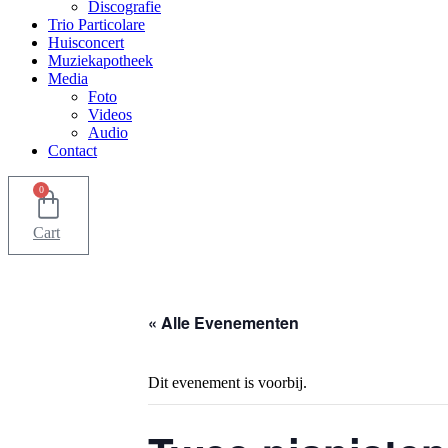
Discografie
Trio Particolare
Huisconcert
Muziekapotheek
Media
Foto
Videos
Audio
Contact
0
Cart
« Alle Evenementen
Dit evenement is voorbij.