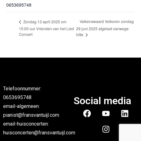
0653695748
Valkenswaard Volkoren zondag
Zondag 13 april 2025 om
15:00 uur Vrienden van het Lied
29 juni 2025 afgelast vanwege
Concert
hitte
Telefoonnummer:
0653695748
Social media
email-algemeen:
pianist@fransvantuijl.com
email-huisconcerten:
huisconcerten@fransvantuijl.com