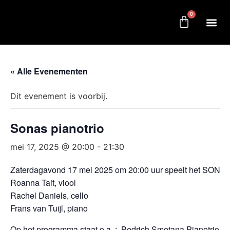
0
« Alle Evenementen
Dit evenement is voorbij.
Sonas pianotrio
mei 17, 2025 @ 20:00
-
21:30
Zaterdagavond 17 mei 2025 om 20:00 uur speelt het SONAS 
Roanna Tait, viool
Rachel Daniels, cello
Frans van Tuijl, piano
Op het programma staat o.a. : Bedrich Smetana Pianotrio O