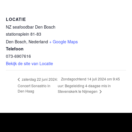
LOCATIE
NZ seafoodbar Den Bosch
stationsplein 81-83
Den Bosch
,
Nederland
+ Google Maps
Telefoon
073-6907616
Bekijk de site van Locatie
Zondagochtend 14 juli 2024 om 9:45
zaterdag 22 juni 2024:
Concert Sonastrio in
uur: Begeleiding 4-daagse mis in
Den Haag
Stevenskerk te Nijmegen