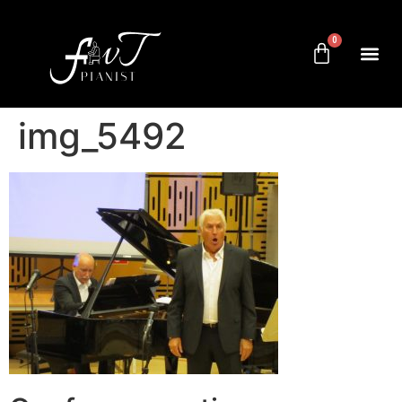
0
img_5492